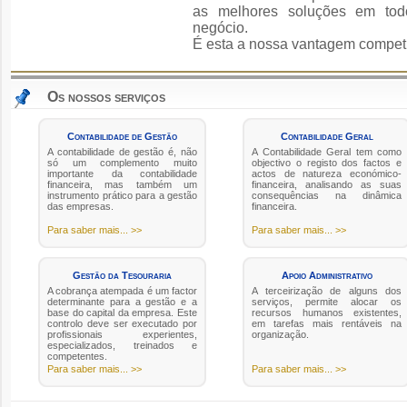
as melhores soluções em tod
negócio.
É esta a nossa vantagem competit
Os nossos serviços
Contabilidade de Gestão
Contabilidade Geral
A contabilidade de gestão é, não
A Contabilidade Geral tem como
só um complemento muito
objectivo o registo dos factos e
importante da contabilidade
actos de natureza económico-
financeira, mas também um
financeira, analisando as suas
instrumento prático para a gestão
consequências na dinâmica
das empresas.
financeira.
Para saber mais... >>
Para saber mais... >>
Gestão da Tesouraria
Apoio Administrativo
A cobrança atempada é um factor
A terceirização de alguns dos
determinante para a gestão e a
serviços, permite alocar os
base do capital da empresa. Este
recursos humanos existentes,
controlo deve ser executado por
em tarefas mais rentáveis na
profissionais experientes,
organização.
especializados, treinados e
competentes.
Para saber mais... >>
Para saber mais... >>